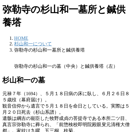
弥勒寺の杉山和一墓所と鍼供
養塔
HOME
杉山和一について
弥勒寺の杉山和一墓所と鍼供養塔
弥勒寺の杉山和一の墓（中央）と鍼供養塔（左）
杉山和一の墓
元禄７年（1694）、５月１８日病の床に臥し、６月２６日８
５歳歿（幕府届け）。
観音信仰から遺言で５月１８日を命日としている。実際は５
月２０日死去（杉山系譜）。
遺骸は綱吉の寵臣した牧野成貞の菩提寺である本所二ツ目、
真言宗弥勒寺に葬られ、「前惣検校即明院殿眼叟元清権大僧
都」。家紋は九曜、五三桐、枝菊。