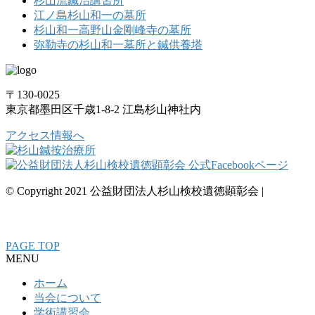
杉山流鍼治講習所
江ノ島杉山和一の墓所
杉山和一高野山金剛峰寺の墓所
弥勒寺の杉山和一墓所と鍼供養塔
〒130-0025
東京都墨田区千歳1-8-2 江島杉山神社内
アクセス情報へ
© Copyright 2021 公益財団法人杉山検校遺徳顕彰会 |
整骨
院・接骨院・整体院・治療院のホームページ制作はクリニッ
クエール
PAGE TOP
MENU
ホーム
当会について
学術講習会