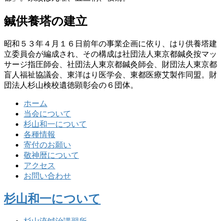
鍼供養塔の建立
昭和５３年４月１６日前年の事業企画に依り、はり供養塔建
立委員会が編成され、その構成は社団法人東京都鍼灸按マッ
サージ指圧師会、社団法人東京都鍼灸師会、財団法人東京都
盲人福祉協議会、東洋はり医学会、東都医療艾製作同盟。財
団法人杉山検校遺徳顕彰会の６団体。
ホーム
当会について
杉山和一について
各種情報
寄付のお願い
敬神暦について
アクセス
お問い合わせ
杉山和一について